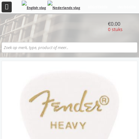
REGISTREER
INLOGGEN
€0.00
0 stuks