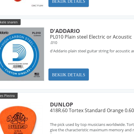
BEKIJK DETAILS
nkele snaren
D'ADDARIO
PL010 Plain steel Electric or Acoustic
.010
d'Addario plain steel guitar string for acoustic a
BEKIJK DETAILS
es Plectra
DUNLOP
418R.60 Tortex Standard Orange 0.
The pick used by top musicians worldwide. Tort
give the characteristic maximum memory and m