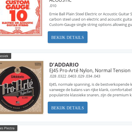
ACOUSTIC
.010
Ernie Ball Plain Steel Electric or Acoustic Guita
carbon steel used on electric and acoustic guita
Custom-Gauge single string options allowing guit
BEKIJK DETAILS
assiek
D'ADDARIO
EJ45 Pro-Arté Nylon, Normal Tension
.028 .0322 .0403 .029 .034 .043
EJ45, normale spanning, is de bestverkopende k
vanwege de balans van rijke klank, comfortabel 
populairste klassieke snaren, zijn de premium kl
BEKIJK DETAILS
es Plectra