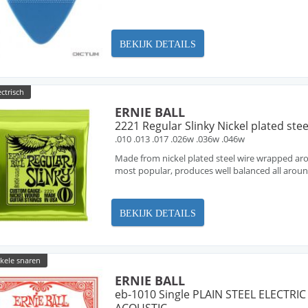
BEKIJK DETAILS
ectrisch
ERNIE BALL
2221 Regular Slinky Nickel plated stee
.010 .013 .017 .026w .036w .046w
Made from nickel plated steel wire wrapped arou
most popular, produces well balanced all arou
BEKIJK DETAILS
nkele snaren
ERNIE BALL
eb-1010 Single PLAIN STEEL ELECTRIC