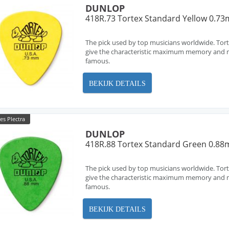
DUNLOP
418R.73 Tortex Standard Yellow 0.7
The pick used by top musicians worldwide. Tort
give the characteristic maximum memory and m
famous.
BEKIJK DETAILS
es Plectra
DUNLOP
418R.88 Tortex Standard Green 0.8
The pick used by top musicians worldwide. Tort
give the characteristic maximum memory and m
famous.
BEKIJK DETAILS