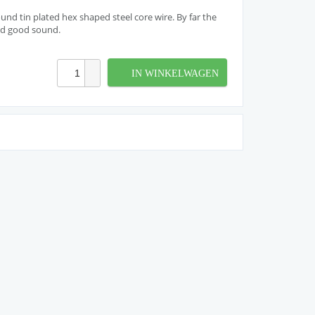
nd tin plated hex shaped steel core wire. By far the
nd good sound.
IN WINKELWAGEN