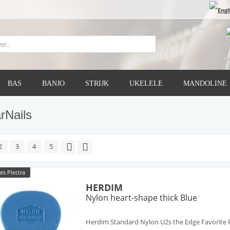
BAS
BANJO
STRIJK
UKELELE
MANDOLINE
rNails
2
3
4
5
es Plectra
HERDIM
Nylon heart-shape thick Blue
Herdim Standard Nylon U2s the Edge Favorite P