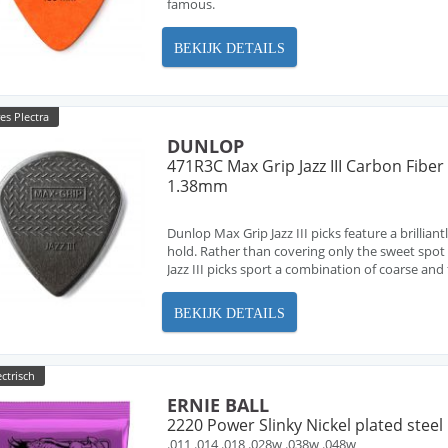
famous.
BEKIJK DETAILS
es Plectra
DUNLOP
471R3C Max Grip Jazz III Carbon Fiber
1.38mm
Dunlop Max Grip Jazz III picks feature a brillian
hold. Rather than covering only the sweet spo
Jazz III picks sport a combination of coarse and 
BEKIJK DETAILS
ectrisch
ERNIE BALL
2220 Power Slinky Nickel plated steel
.011 .014 .018 .028w .038w .048w