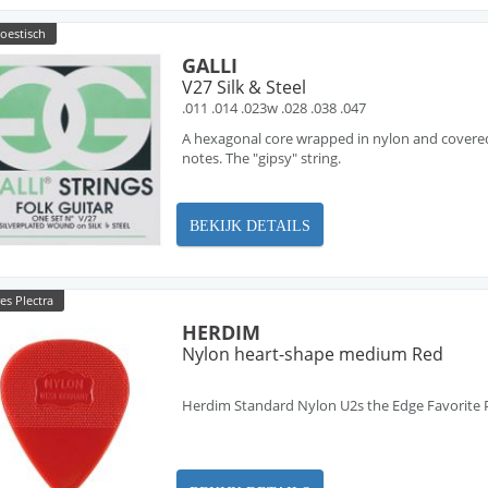
oestisch
GALLI
V27 Silk & Steel
.011 .014 .023w .028 .038 .047
A hexagonal core wrapped in nylon and covered w
notes. The "gipsy" string.
BEKIJK DETAILS
es Plectra
HERDIM
Nylon heart-shape medium Red
Herdim Standard Nylon U2s the Edge Favorite 