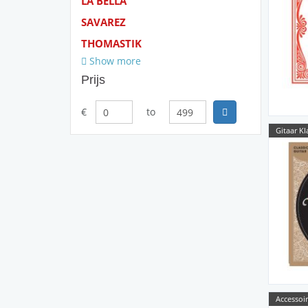
LA BELLA
SAVAREZ
THOMASTIK
Show more
Prijs
€
to
Gitaar Kl
Accessoir