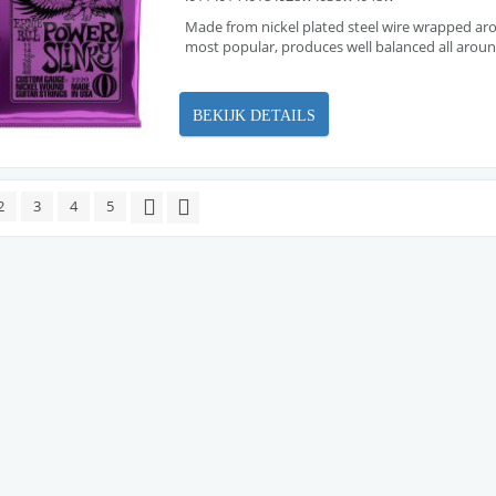
Made from nickel plated steel wire wrapped arou
most popular, produces well balanced all arou
BEKIJK DETAILS
2
3
4
5