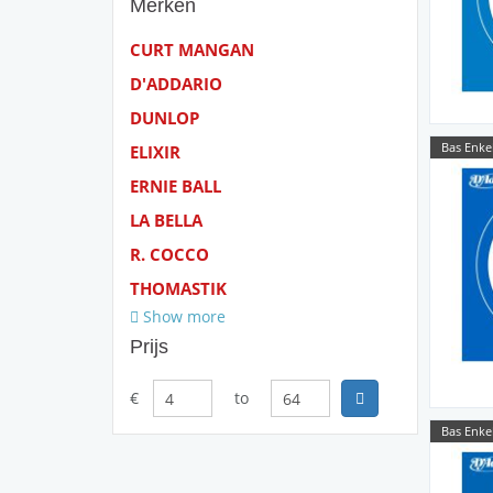
Merken
CURT MANGAN
D'ADDARIO
DUNLOP
Bas Enke
ELIXIR
ERNIE BALL
LA BELLA
R. COCCO
THOMASTIK
Show more
Prijs
€
to
Bas Enke