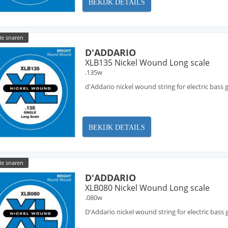
BEKIJK DETAILS
le snaren
D'ADDARIO
XLB135 Nickel Wound Long scale
.135w
d'Addario nickel wound string for electric bass g
BEKIJK DETAILS
le snaren
D'ADDARIO
XLB080 Nickel Wound Long scale
.080w
D'Addario nickel wound string for electric bass g