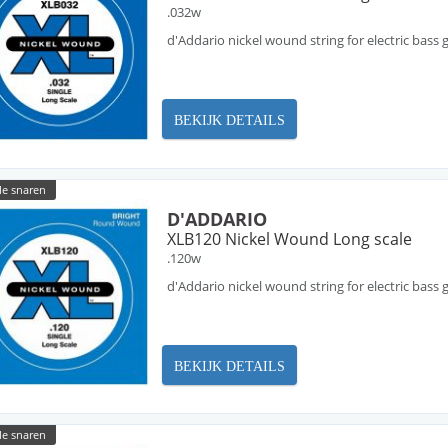
.032w
d'Addario nickel wound string for electric bass g
BEKIJK DETAILS
le snaren
D'ADDARIO
XLB120 Nickel Wound Long scale
.120w
d'Addario nickel wound string for electric bass g
BEKIJK DETAILS
le snaren