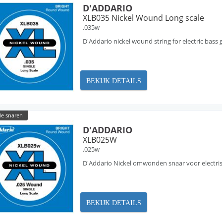
D'ADDARIO
XLB035 Nickel Wound Long scale
.035w
D'Addario nickel wound string for electric bass g
BEKIJK DETAILS
le snaren
D'ADDARIO
XLB025W
.025w
D'Addario Nickel omwonden snaar voor electrisc
BEKIJK DETAILS