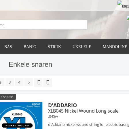
BAS
BANJO
STRIJK
UKELELE
MANDOLINE
Enkele snaren
2
3
4
5
le snaren
D'ADDARIO
XLB045 Nickel Wound Long scale
.045w
d'Addario nickel wound string for electric bass g