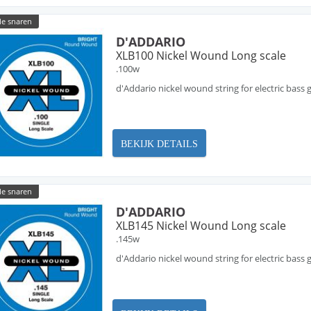
le snaren
D'ADDARIO
XLB100 Nickel Wound Long scale
.100w
d'Addario nickel wound string for electric bass g
BEKIJK DETAILS
le snaren
D'ADDARIO
XLB145 Nickel Wound Long scale
.145w
d'Addario nickel wound string for electric bass g