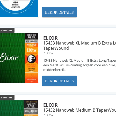
BEKIJK DETAILS
le snaren
ELIXIR
15433 Nanoweb XL Medium B Extra L
TaperWound
.130tw
15433 Nanoweb XL Medium B Extra Long TaperW
een NANOWEB®-coating zorgen voor een rijke, 
middenbereik.
BEKIJK DETAILS
le snaren
ELIXIR
15432 Nanoweb Medium B TaperWo
.130tw