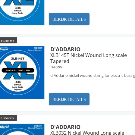
BEKIJK DETAILS
le snaren
D'ADDARIO
XLB145T Nickel Wound Long scale
Tapered
.145tw
d'Addario nickel wound string for electric bass
BEKIJK DETAILS
le snaren
D'ADDARIO
XLB032 Nickel Wound Long scale