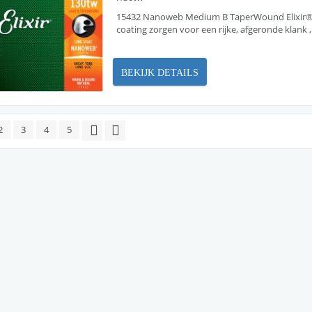
15432 Nanoweb Medium B TaperWound Elixir®-
coating zorgen voor een rijke, afgeronde klank
BEKIJK DETAILS
2
3
4
5