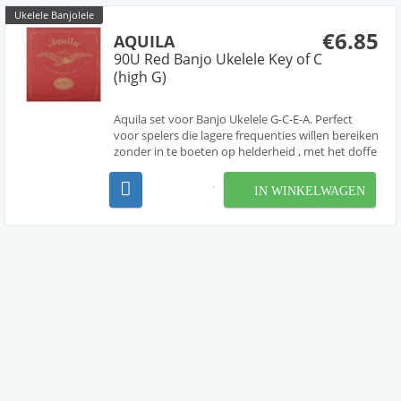
Ukelele Banjolele
€6.85
AQUILA
90U Red Banjo Ukelele Key of C
(high G)
Aquila set voor Banjo Ukelele G-C-E-A. Perfect
voor spelers die lagere frequenties willen bereiken
zonder in te boeten op helderheid , met het doffe
geluid van dikkere omwonden snaren. De
innovatieve Red-serie voegt rood koperpoeder
IN WINKELWAGEN
toe aan Nylgut om de dichtheid bijna te
verdubbelen, wa...