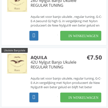
28U Nylgut Banjo Ukulele
REGULAR TUNING
Aquila set voor banjo ukulele , regular tuning, G-C-
E-A (wound G) high G. in vergelijking met Nylon
produceert de New Nylgut® een beter geluid en
blijft het beter gestemt , dit omdat de
vochtopname minder is dan 0,1% ten opzichte
IN WINKELWAGEN
van de 2,0% bij Nylon die normaal wordt gebruikt
voor de sn...
Ukelele Banjolele
€7.50
AQUILA
42U Nylgut Banjo Ukulele
REGULAR TUNING
Aquila set voor banjo ukulele, regular tuning, G-C-
E-A.in vergelijking met Nylon produceert de New
Nylgut® een beter geluid en blijft het beter
gestemt , dit omdat de vochtopname minder is
dan 0,1% ten opzichte van de 2,0% bij Nylon die
IN WINKELWAGEN
normaal wordt gebruikt voor de snaren (bijv. Du
Pont...