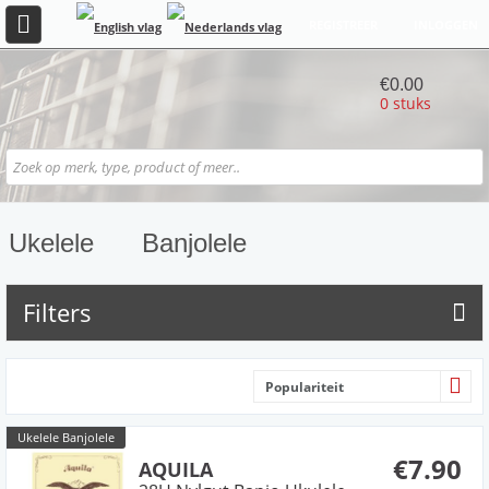
REGISTREER
INLOGGEN
€0.00
0 stuks
Ukelele
Banjolele
Filters
Populariteit
Ukelele Banjolele
€7.90
AQUILA