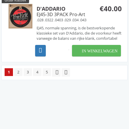
Gitaar Klassiek
€40.00
D'ADDARIO
EJ45-3D 3PACK Pro-Art
.028 .0322 .0403 .029 .034 .043
EJ45, normale spanning, is de bestverkopende
klassieke set van D'Addario, die de voorkeur heeft
vanwege de balans van rijke klank, comfortabel
gevoel en dynamische projectie. Pro-Arte, 's
werelds populairste klassieke snaren, zijn de
IN WINKELWAGEN
premium klassieke gitaarsnaarensets van
D'Addario. Alle...
1
2
3
4
5