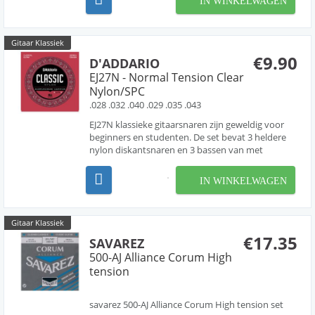
IN WINKELWAGEN
Gitaar Klassiek
€9.90
D'ADDARIO
EJ27N - Normal Tension Clear
Nylon/SPC
.028 .032 .040 .029 .035 .043
EJ27N klassieke gitaarsnaren zijn geweldig voor
beginners en studenten. De set bevat 3 heldere
nylon diskantsnaren en 3 bassen van met
verzilverde koper omwonden nylon. EJ27N
Student Grade-snaren zorgen voor een warme,
IN WINKELWAGEN
lang aanhoudende tone.
Gitaar Klassiek
€17.35
SAVAREZ
500-AJ Alliance Corum High
tension
savarez 500-AJ Alliance Corum High tension set