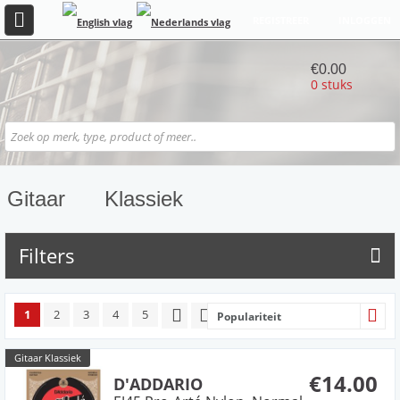
REGISTREER
INLOGGEN
€0.00
0 stuks
Gitaar
Klassiek
Filters
1
2
3
4
5
Populariteit
Gitaar Klassiek
€14.00
D'ADDARIO