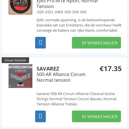
EJ45 Pro-Arté Nylon, Normal
Tension
.028 .0322 .0403 .029 .034 .043
EJ45, normale spanning, is de bestverkopende
klassieke set van D'Addario, die de voorkeur heeft
vanwege de balans van rijke klank, comfortabel
gevoel en dynamische projectie. Pro-Arte, 's
werelds populairste klassieke snaren, zijn de
IN WINKELWAGEN
premium klassieke gitaarsnaarensets van
D'Addario. Alle...
Gitaar Klassiek
€17.35
SAVAREZ
500-AR Alliance Corum
Normal tension
Savarez 500 AR Corum Alliance Classical Guitar
Strings Normal Tension Corum Basses, Normal
Tension Alliance Trebles
IN WINKELWAGEN