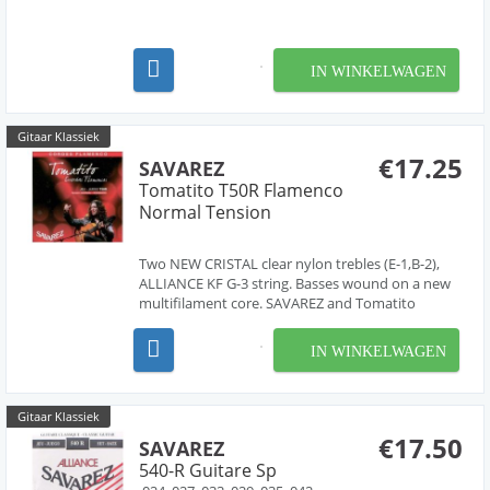
IN WINKELWAGEN
Gitaar Klassiek
€17.25
SAVAREZ
Tomatito T50R Flamenco
Normal Tension
Two NEW CRISTAL clear nylon trebles (E-1,B-2),
ALLIANCE KF G-3 string. Basses wound on a new
multifilament core. SAVAREZ and Tomatito
specially crafted them for the immediate and
precise response, the projection and the
IN WINKELWAGEN
particular sounds each flamenco player is looking
for. The velocity ...
Gitaar Klassiek
€17.50
SAVAREZ
540-R Guitare Sp