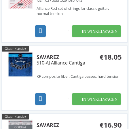
.024 .027 .033 .029 .035 .042
Alliance Red set of strings for classic guitar,
normal tension
IN WINKELWAGEN
Gitaar Klassiek
€18.05
SAVAREZ
510-AJ Alliance Cantiga
KF composite fiber, Cantiga basses, hard tension
IN WINKELWAGEN
Gitaar Klassiek
€16.90
SAVAREZ