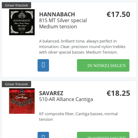
Gitaar Klassiek
€17.50
HANNABACH
815 MT Silver special
Medium tension
A balanced, brilliant tone, always perfect in
intonation. Clear, precision round nylon trebles
with silver special basses. Medium Tension.
IN WINKELWAGEN
Gitaar Klassiek
€18.25
SAVAREZ
510-AR Alliance Cantiga
KF composite fiber, Cantiga basses, normal
tension