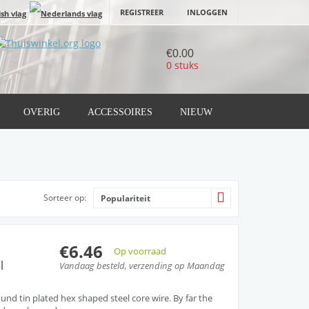
REGISTREER
INLOGGEN
€0.00
0 stuks
OVERIG
ACCESSOIRES
NIEUW
Sorteer op:
Populariteit
€6.46
Op voorraad
l
Vandaag besteld, verzending op Maandag
nd tin plated hex shaped steel core wire. By far the