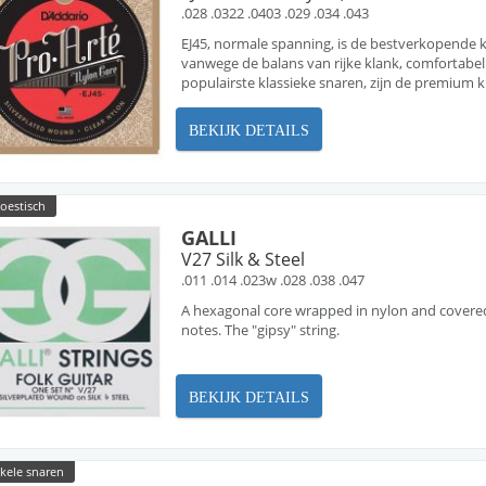
.028 .0322 .0403 .029 .034 .043
EJ45, normale spanning, is de bestverkopende k
vanwege de balans van rijke klank, comfortabel 
populairste klassieke snaren, zijn de premium kl
BEKIJK DETAILS
oestisch
GALLI
V27 Silk & Steel
.011 .014 .023w .028 .038 .047
A hexagonal core wrapped in nylon and covered w
notes. The "gipsy" string.
BEKIJK DETAILS
nkele snaren