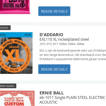
BEKIJK DETAILS
ectrisch
D'ADDARIO
EXL110 XL nickelplated steel
.010 .013 .017 .026w .036w .046w
EXL's zijn de bestverkopende sets van D'Addario,
en een lange levensduur. De standaard voor de 
D'Addario's populairste elektrische gitaar snaren
BEKIJK DETAILS
nkele snaren
ERNIE BALL
eb-1011 Single PLAIN STEEL ELECTRIC
ACOUSTIC