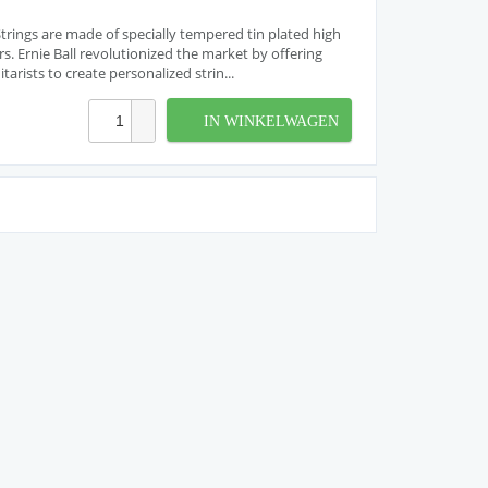
r Strings are made of specially tempered tin plated high
rs. Ernie Ball revolutionized the market by offering
arists to create personalized strin...
IN WINKELWAGEN