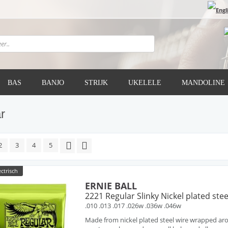
BAS
BANJO
STRIJK
UKELELE
MANDOLINE
r
2
3
4
5
ectrisch
ERNIE BALL
2221 Regular Slinky Nickel plated stee
.010 .013 .017 .026w .036w .046w
Made from nickel plated steel wire wrapped arou