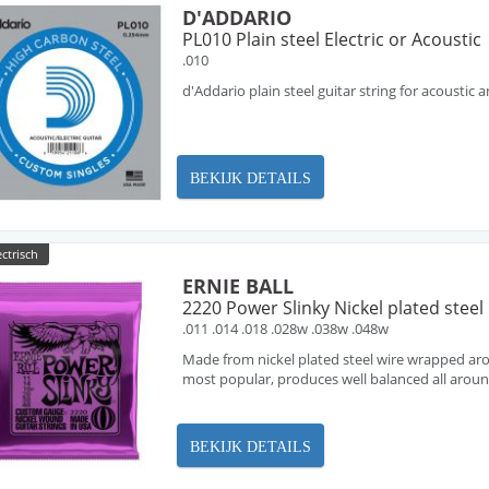
D'ADDARIO
PL010 Plain steel Electric or Acoustic
.010
d'Addario plain steel guitar string for acoustic a
BEKIJK DETAILS
ectrisch
ERNIE BALL
2220 Power Slinky Nickel plated steel
.011 .014 .018 .028w .038w .048w
Made from nickel plated steel wire wrapped arou
most popular, produces well balanced all arou
BEKIJK DETAILS