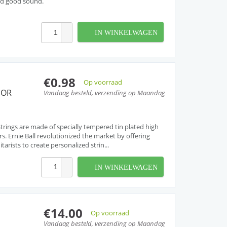
nd good sound.
IN WINKELWAGEN
€0.98
Op voorraad
 OR
Vandaag besteld, verzending op Maandag
r Strings are made of specially tempered tin plated high
rs. Ernie Ball revolutionized the market by offering
arists to create personalized strin...
IN WINKELWAGEN
€14.00
Op voorraad
Vandaag besteld, verzending op Maandag