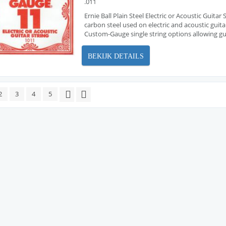
.011
Ernie Ball Plain Steel Electric or Acoustic Guita
carbon steel used on electric and acoustic guita
Custom-Gauge single string options allowing guit
BEKIJK DETAILS
2
3
4
5