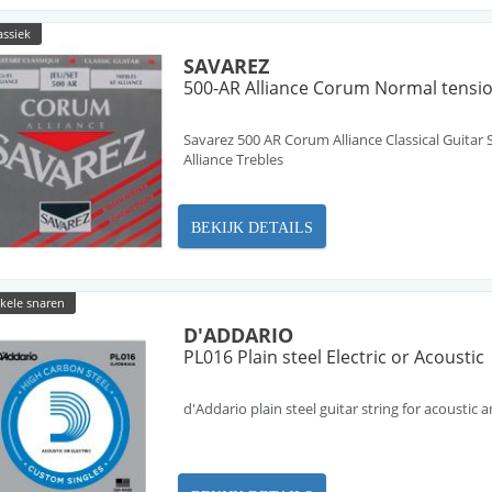
assiek
SAVAREZ
500-AR Alliance Corum Normal tensi
Savarez 500 AR Corum Alliance Classical Guita
Alliance Trebles
BEKIJK DETAILS
nkele snaren
D'ADDARIO
PL016 Plain steel Electric or Acoustic
d'Addario plain steel guitar string for acoustic a