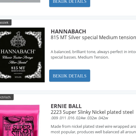
BEKIJK DETAILS
assiek
HANNABACH
815 MT Silver special Medium tensio
A balanced, brilliant tone, always perfect in int
special basses. Medium Tension.
BEKIJK DETAILS
ectrisch
ERNIE BALL
2223 Super Slinky Nickel plated steel
.009 .011 .016 .024w .032w .042w
Made from nickel plated steel wire wrapped arou
most popular, produces well balanced all arou