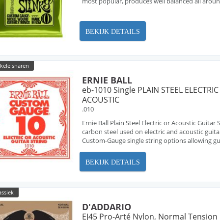
most popular, produces well balanced all arou
BEKIJK DETAILS
nkele snaren
ERNIE BALL
eb-1010 Single PLAIN STEEL ELECTRIC
ACOUSTIC
.010
Ernie Ball Plain Steel Electric or Acoustic Guita
carbon steel used on electric and acoustic guita
Custom-Gauge single string options allowing guit
BEKIJK DETAILS
assiek
D'ADDARIO
EJ45 Pro-Arté Nylon, Normal Tension