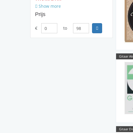
Show more
Prijs
€
to
Gitaar Ak
Gitaar E