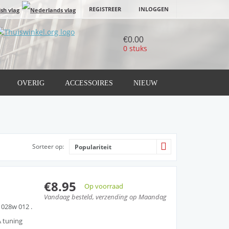
REGISTREER
INLOGGEN
€0.00
0 stuks
OVERIG
ACCESSOIRES
NIEUW
Sorteer op:
Populariteit
€8.95
Op voorraad
Vandaag besteld, verzending op Maandag
 . 028w 012 .
A tuning