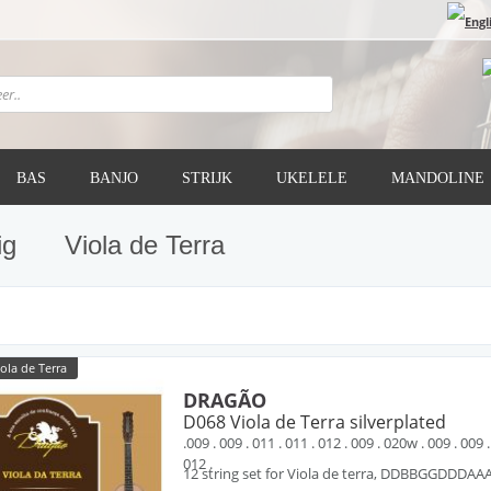
BAS
BANJO
STRIJK
UKELELE
MANDOLINE
ig
Viola de Terra
ola de Terra
DRAGÃO
D068 Viola de Terra silverplated
.009 . 009 . 011 . 011 . 012 . 009 . 020w . 009 . 009
012 .
12 string set for Viola de terra, DDBBGGDDDAA