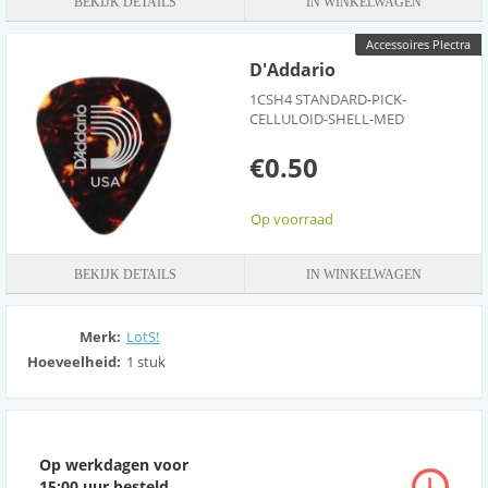
BEKIJK DETAILS
IN WINKELWAGEN
Accessoires Plectra
D'Addario
1CSH4 STANDARD-PICK-
CELLULOID-SHELL-MED
€0.50
Op voorraad
BEKIJK DETAILS
IN WINKELWAGEN
Merk:
LotS!
Hoeveelheid:
1 stuk
Op werkdagen voor
15:00 uur besteld,