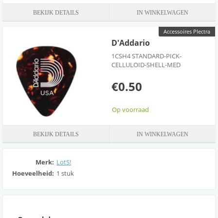
BEKIJK DETAILS
IN WINKELWAGEN
Accessoires Plectra
D'Addario
1CSH4 STANDARD-PICK-
CELLULOID-SHELL-MED
€0.50
Op voorraad
BEKIJK DETAILS
IN WINKELWAGEN
Merk:
LotS!
Hoeveelheid:
1 stuk