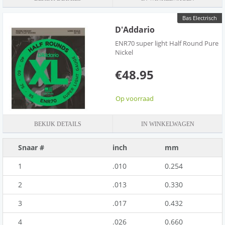
Bas Electrisch
D'Addario
ENR70 super light Half Round Pure
Nickel
€48.95
Op voorraad
BEKIJK DETAILS
IN WINKELWAGEN
Snaar #
inch
mm
1
.010
0.254
2
.013
0.330
3
.017
0.432
4
.026
0.660