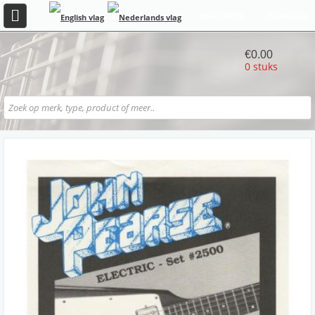
REGISTREER
INLOGGEN
€0.00
0 stuks