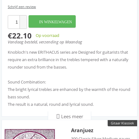
Schrijf een review
IN WINKELWAGEN
€22.10
Op voorraad
Vandaag besteld, verzending op Maandag
Knobloch's new ERITHACUS series are Designed for guitarists that
require an extra brilliance in the trebles tempered with a naturally
rounder sound from the basses.
Sound Combination:
The bright lyrical trebles are enhanced by the warmth of the round
bass sound.
The result is a natural, round and lyrical sound.
Lees meer
BASS STRINGS TREBLE STRINGS
Gitaar Klassiek
ER Double Silver CX Carbon
Aranjuez
Natural · Round Brilliant · Singing
300 Classic Silver Medium gauge