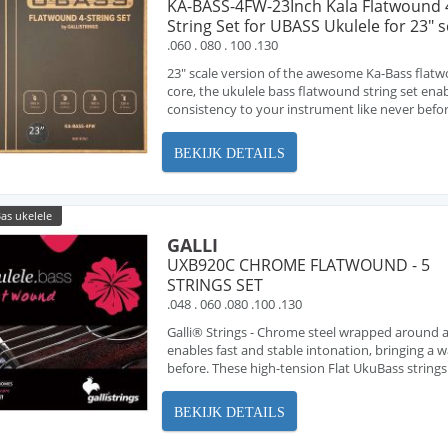
KA-BASS-4FW-23Inch Kala Flatwound 
String Set for UBASS Ukulele for 23" s
.060 . 080 . 100 .130
23" scale version of the awesome Ka-Bass flat
core, the ukulele bass flatwound string set ena
consistency to your instrument like never before
BEKIJK DETAILS
as ukelele
GALLI
UXB920C CHROME FLATWOUND - 5
STRINGS SET
.048 . 060 .080 .100 .130
Galli® Strings - Chrome steel wrapped around a
enables fast and stable intonation, bringing a
before. These high-tension Flat UkuBass strings 
BEKIJK DETAILS