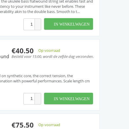
the ukulele bass flatwound string set enables fast and
stency to your instrument like never before. These
rability akin to the double bass. Smooth to t...
IN WINKELWAGEN
€40.50
Op voorraad
ound
Besteld voor 15:00, wordt de zelfde dag verzonden.
on synthetic core, the correct tension, the
tonation with powerful performances. Scale length cm
IN WINKELWAGEN
€75.50
Op voorraad