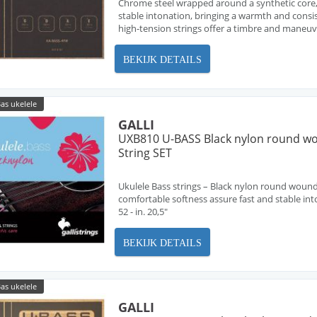
Chrome steel wrapped around a synthetic core, 
stable intonation, bringing a warmth and consi
high-tension strings offer a timbre and maneuve
BEKIJK DETAILS
as ukelele
GALLI
UXB810 U-BASS Black nylon round w
String SET
Ukulele Bass strings – Black nylon round wound 
comfortable softness assure fast and stable in
52 - in. 20,5"
BEKIJK DETAILS
as ukelele
GALLI