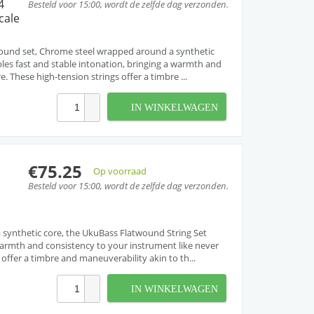
4
Besteld voor 15:00, wordt de zelfde dag verzonden.
cale
wound set, Chrome steel wrapped around a synthetic
bles fast and stable intonation, bringing a warmth and
. These high-tension strings offer a timbre ...
IN WINKELWAGEN
€75.25
Op voorraad
Besteld voor 15:00, wordt de zelfde dag verzonden.
 synthetic core, the UkuBass Flatwound String Set
 warmth and consistency to your instrument like never
offer a timbre and maneuverability akin to th...
IN WINKELWAGEN