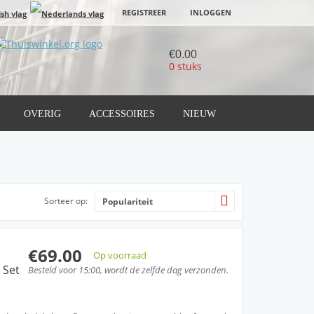
REGISTREER
INLOGGEN
€0.00
0 stuks
OVERIG
ACCESSOIRES
NIEUW
Sorteer op:
Populariteit
€69.00
Op voorraad
 Set
Besteld voor 15:00, wordt de zelfde dag verzonden.