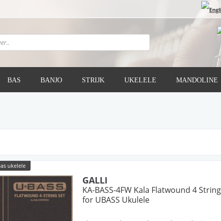
BAS
BANJO
STRIJK
UKELELE
MANDOLINE
as ukelele
GALLI
KA-BASS-4FW Kala Flatwound 4 String
for UBASS Ukulele