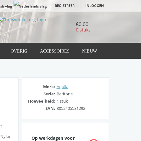
REGISTREER
INLOGGEN
€0.00
0 stuks
OVERIG
ACCESSOIRES
NIEUW
Merk:
Aquila
Serie:
Baritone
Hoeveelheid:
1 stuk
EAN:
8052405531292
ag
t Nylon
Op werkdagen voor