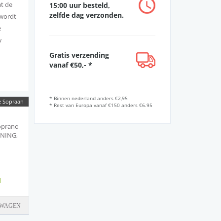
at de
15:00 uur besteld,
zelfde dag verzonden.
 wordt
e
w
Gratis verzending
vanaf €50,- *
* Binnen nederland anders €2,95
e Sopraan
* Rest van Europa vanaf €150 anders €6.95
oprano
NING,
d
LWAGEN