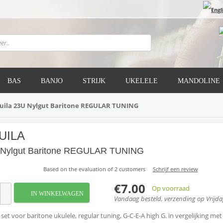
BAS
BANJO
STRIJK
UKELELE
MANDOLINE
uila 23U Nylgut Baritone REGULAR TUNING
UILA
Nylgut Baritone REGULAR TUNING
Based on the evaluation of
2
customers
Schrijf een review
€7.00
Op voorraad
IN WINKELWAGEN
Vandaag besteld, verzending op Vrijd
 set voor baritone ukulele, regular tuning, G-C-E-A high G. in vergelijking me