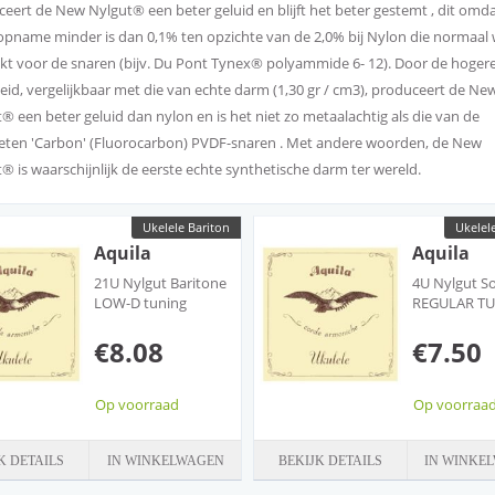
eert de New Nylgut® een beter geluid en blijft het beter gestemt , dit omd
pname minder is dan 0,1% ten opzichte van de 2,0% bij Nylon die normaal
kt voor de snaren (bijv. Du Pont Tynex® polyammide 6- 12). Door de hoger
eid, vergelijkbaar met die van echte darm (1,30 gr / cm3), produceert de Ne
® een beter geluid dan nylon en is het niet zo metaalachtig als die van de
ten 'Carbon' (Fluorocarbon) PVDF-snaren . Met andere woorden, de New
® is waarschijnlijk de eerste echte synthetische darm ter wereld.
Ukelele Bariton
Ukelel
Aquila
Aquila
21U Nylgut Baritone
4U Nylgut S
LOW-D tuning
REGULAR TU
Key of C
€8.08
€7.50
Op voorraad
Op voorraa
K DETAILS
IN WINKELWAGEN
BEKIJK DETAILS
IN WINKE